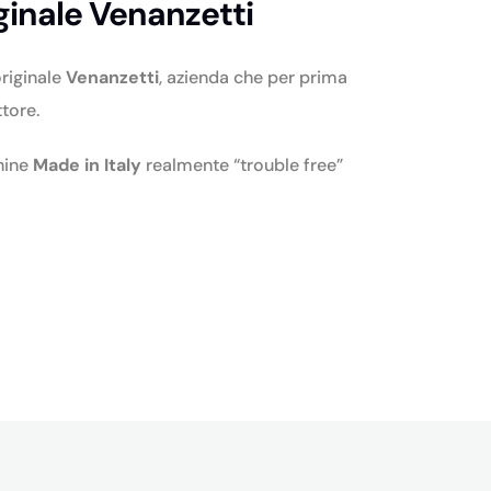
iginale Venanzetti
originale
Venanzetti
, azienda che per prima
ttore.
chine
Made in Italy
realmente “trouble free”