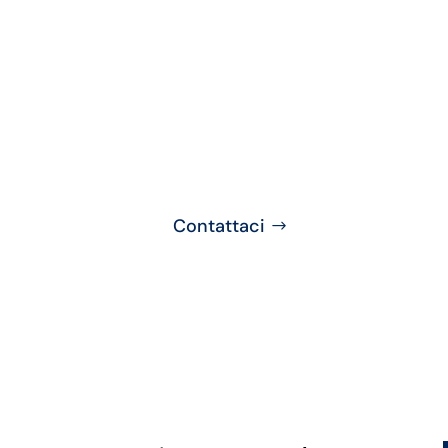
 alla ricerca di un’azi
ializzata in motovibra
Contattaci