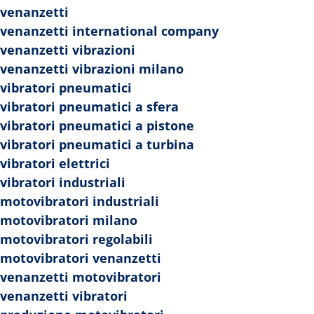
Nessun archivio da mostrare.
venanzetti
venanzetti international company
venanzetti vibrazioni
Categories
venanzetti vibrazioni milano
Nessuna categoria
vibratori pneumatici
vibratori pneumatici a sfera
vibratori pneumatici a pistone
vibratori pneumatici a turbina
vibratori elettrici
vibratori industriali
motovibratori industriali
motovibratori milano
motovibratori regolabili
motovibratori venanzetti
venanzetti motovibratori
Progettato da
Elegant Themes
|
venanzetti vibratori
Sviluppato da
WordPress