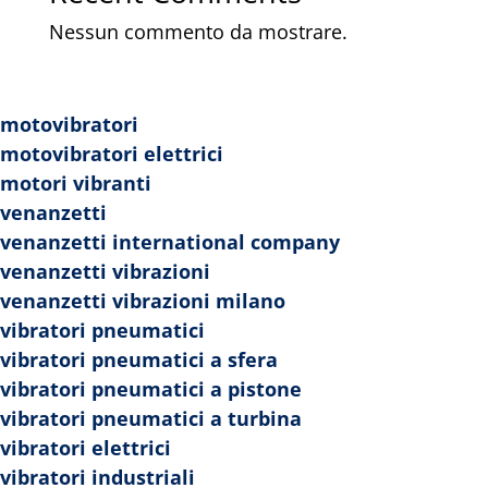
Nessun commento da mostrare.
motovibratori
motovibratori elettrici
Archives
motori vibranti
Nessun archivio da mostrare.
venanzetti
venanzetti international company
venanzetti vibrazioni
Categories
venanzetti vibrazioni milano
Nessuna categoria
vibratori pneumatici
vibratori pneumatici a sfera
vibratori pneumatici a pistone
vibratori pneumatici a turbina
vibratori elettrici
vibratori industriali